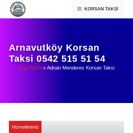
İçeriğe
KORSAN TAKSI
atla
Arnavutköy Korsan
Taksi 0542 515 51 54
Ana Sayfa
»
Adnan Menderes Korsan Taksi
Hizmetlerimiz