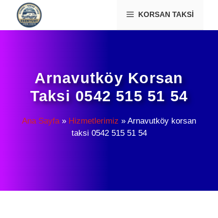
İçeriğe
KORSAN TAKSI
atla
Arnavutköy Korsan
Taksi 0542 515 51 54
Ana Sayfa
»
Hizmetlerimiz
»
Arnavutköy korsan
taksi 0542 515 51 54