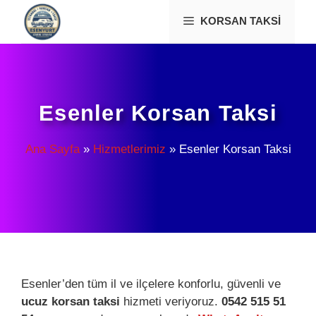
İçeriğe
KORSAN TAKSI
atla
Esenler Korsan Taksi
Ana Sayfa
»
Hizmetlerimiz
»
Esenler Korsan Taksi
Esenler’den tüm il ve ilçelere konforlu, güvenli ve
ucuz korsan taksi
hizmeti veriyoruz.
0542 515 51