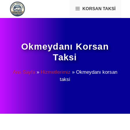
İçeriğe
KORSAN TAKSI
atla
Okmeydanı Korsan
Taksi
Ana Sayfa
»
Hizmetlerimiz
»
Okmeydanı korsan
taksi