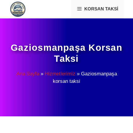
İçeriğe
KORSAN TAKSI
atla
Gaziosmanpaşa Korsan
Taksi
Ana Sayfa
»
Hizmetlerimiz
»
Gaziosmanpaşa
korsan taksi