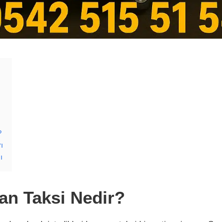
?
ı
ı
n Taksi Nedir?