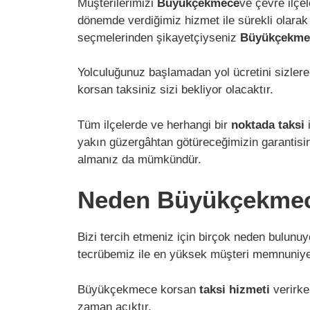
Müşterilerimizi
Büyükçekmece
ve çevre ilçe
dönemde verdiğimiz hizmet ile sürekli olarak
seçmelerinden şikayetçiyseniz
Büyükçekmec
Yolculuğunuz başlamadan yol ücretini sizlere
korsan taksiniz sizi bekliyor olacaktır.
Tüm ilçelerde ve herhangi bir
noktada taksi
i
yakın güzergâhtan götüreceğimizin garantisi
almanız da mümkündür.
Neden Büyükçekmec
Bizi tercih etmeniz için birçok neden bulunuy
tecrübemiz ile en yüksek müşteri memnuniyet
Büyükçekmece korsan
taksi hizmeti
verirk
zaman açıktır.