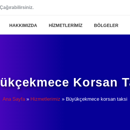
Çağırabilirsiniz.
HAKKIMIZDA
HIZMETLERIMIZ
BÖLGELER
ükçekmece Korsan T
Ana Sayfa
»
Hizmetlerimiz
»
Büyükçekmece korsan taksi