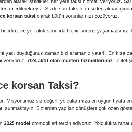
lerden alarak istedikleri her yere taksi hizmeti veriyoruz. S
 tercih edilmekteyiz. Sizde sarı taksilerin sizleri almadığı
e korsan taksi
olarak bütün sorunlarınızı çözüyoruz.
 belirtiriz ve yolculuk sonunda hiçbir sürpriz yaşamazsını
htiyacı duyduğunuz zaman bizi aramanız yeterli. En kısa za
ni veriyoruz.
7/24 aktif olan müşteri hizmetlerimiz
ile ileti
e korsan Taksi?
or. Misyonumuz siz değerli yolcularımıza en uygun fiyata en k
i sunmaktayız. Sizlerden yapılan dönüşlere çok özen gösteri
en
2025 model
otomobilleri tercih ediyoruz. Yolculukta rahat