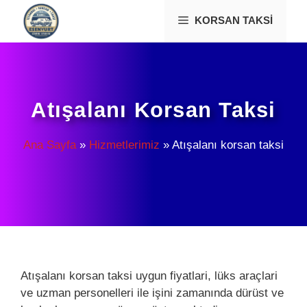
İçeriğe
KORSAN TAKSI
atla
Atışalanı Korsan Taksi
Ana Sayfa
»
Hizmetlerimiz
»
Atışalanı korsan taksi
Atışalanı korsan taksi uygun fiyatlari, lüks araçlari
ve uzman personelleri ile işini zamanında dürüst ve