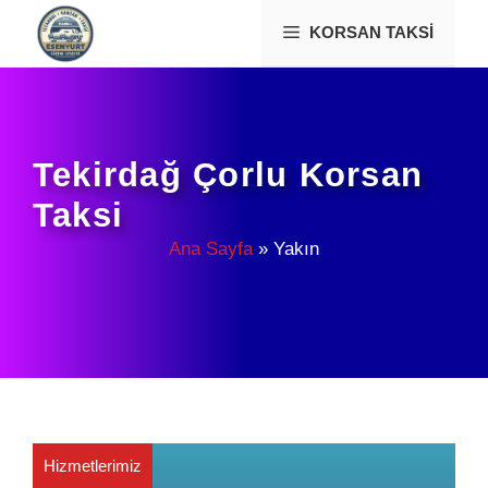
İçeriğe
KORSAN TAKSI
atla
Tekirdağ Çorlu Korsan
Taksi
Ana Sayfa
»
Yakın
Hizmetlerimiz