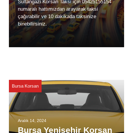
Sultangazi Korsan Taksi için 05425155154
numaralı hattımızdan arayarak taksi
çağırabilir ve 10 dakikada taksinize
binebilirsiniz.
Bursa Korsan
Aralık 14, 2024
Bursa Yenişehir Korsan