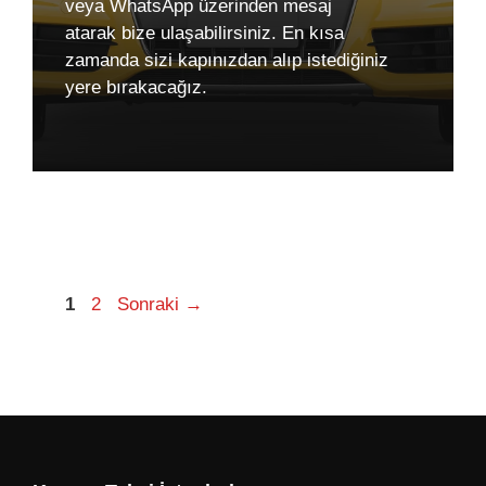
veya WhatsApp üzerinden mesaj
atarak bize ulaşabilirsiniz. En kısa
zamanda sizi kapınızdan alıp istediğiniz
yere bırakacağız.
Sayfa
Sayfa
1
2
Sonraki
→