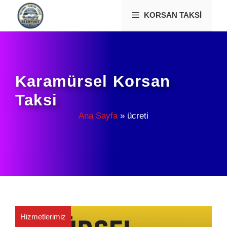
İçeriğe
KORSAN TAKSI
atla
Karamürsel Korsan
Taksi
Ana Sayfa
»
ücreti
Hizmetlerimiz