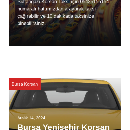
Sultangazi Korsan Taksi için 05425155154
numaralı hattımızdan arayarak taksi
çağırabilir ve 10 dakikada taksinize
binebilirsiniz.
Bursa Korsan
Aralık 14, 2024
Bursa Yenişehir Korsan