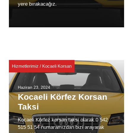
yere bırakacağız.
Hizmetlerimiz
/
Kocaeli Korsan
Haziran 23, 2024
Kocaeli Körfez Korsan
Taksi
Kocaeli Körfez korsan taksi olarak 0 542
515 51 54 numaramızdan bizi arayarak