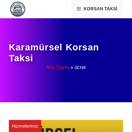
İçeriğe
KORSAN TAKSI
atla
Karamürsel Korsan
Taksi
Ana Sayfa
»
ücret
Hizmetlerimiz