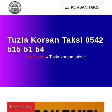
İçeriğe
KORSAN TAKSI
atla
Tuzla Korsan Taksi 0542
515 51 54
Ana Sayfa
»
Tuzla korsan taksici
Hizmetlerimiz