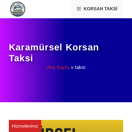
İçeriğe
KORSAN TAKSI
atla
Karamürsel Korsan
Taksi
Ana Sayfa
»
taksi
Hizmetlerimiz