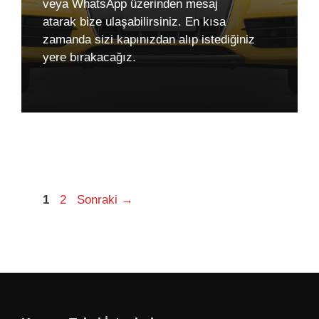
veya WhatsApp üzerinden mesaj
atarak bize ulaşabilirsiniz. En kısa
zamanda sizi kapınızdan alıp istediğiniz
yere bırakacağız.
Sayfa
Sayfa
1
2
Sonraki
→