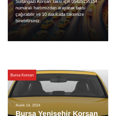
Sultangazi Korsan Taksi için 05425155154
numaralı hattımızdan arayarak taksi
çağırabilir ve 10 dakikada taksinize
binebilirsiniz.
Bursa Korsan
Aralık 14, 2024
Bursa Yenişehir Korsan