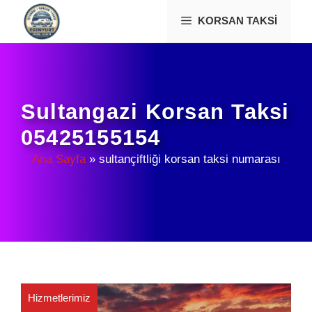
İçeriğe
KORSAN TAKSI
atla
Sultangazi Korsan Taksi
05425155154
Ana Sayfa
»
sultançiftliği korsan taksi numarası
Hizmetlerimiz