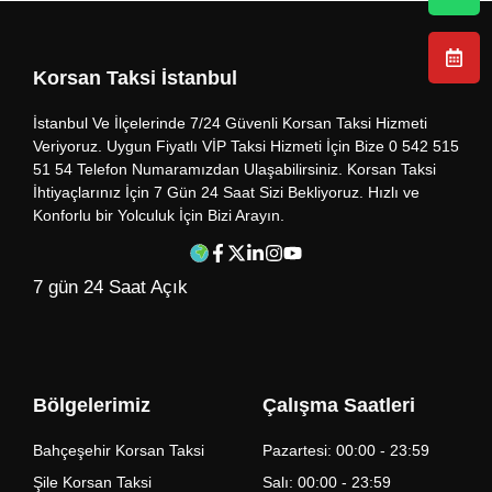
Korsan Taksi İstanbul
İstanbul Ve İlçelerinde 7/24 Güvenli Korsan Taksi Hizmeti
Veriyoruz. Uygun Fiyatlı VİP Taksi Hizmeti İçin Bize 0 542 515
51 54 Telefon Numaramızdan Ulaşabilirsiniz. Korsan Taksi
İhtiyaçlarınız İçin 7 Gün 24 Saat Sizi Bekliyoruz. Hızlı ve
Konforlu bir Yolculuk İçin Bizi Arayın.
7 gün 24 Saat Açık
Bölgelerimiz
Çalışma Saatleri
Bahçeşehir Korsan Taksi
Pazartesi: 00:00 - 23:59
Şile Korsan Taksi
Salı: 00:00 - 23:59