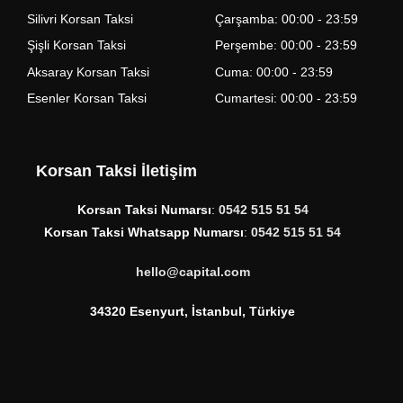
Silivri Korsan Taksi
Çarşamba: 00:00 - 23:59
Şişli Korsan Taksi
Perşembe: 00:00 - 23:59
Aksaray Korsan Taksi
Cuma: 00:00 - 23:59
Esenler Korsan Taksi
Cumartesi: 00:00 - 23:59
Korsan Taksi İletişim
Korsan Taksi Numarsı
:
0542 515 51 54
Korsan Taksi Whatsapp Numarsı
:
0542 515 51 54
hello@capital.com
34320 Esenyurt, İstanbul, Türkiye