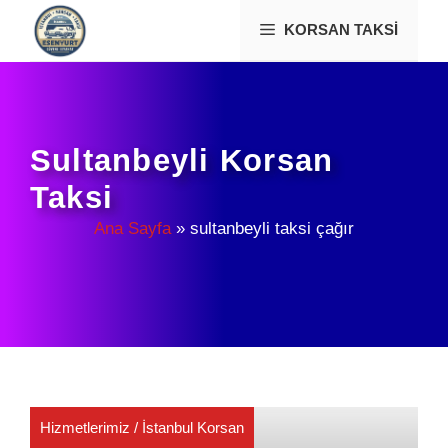
İçeriğe
KORSAN TAKSI
atla
Sultanbeyli Korsan
Taksi
Ana Sayfa
»
sultanbeyli taksi çağır
Hizmetlerimiz
/
İstanbul Korsan