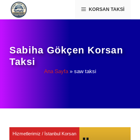
İçeriğe
KORSAN TAKSI
atla
Sabiha Gökçen Korsan
Taksi
Ana Sayfa
»
saw taksi
Hizmetlerimiz
/
İstanbul Korsan