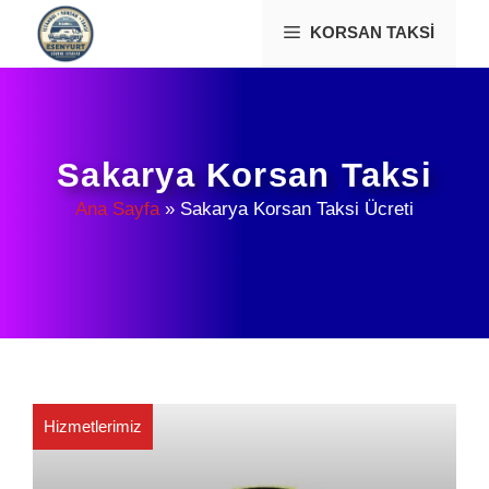
İçeriğe
KORSAN TAKSI
atla
Sakarya Korsan Taksi
Ana Sayfa
»
Sakarya Korsan Taksi Ücreti
Hizmetlerimiz