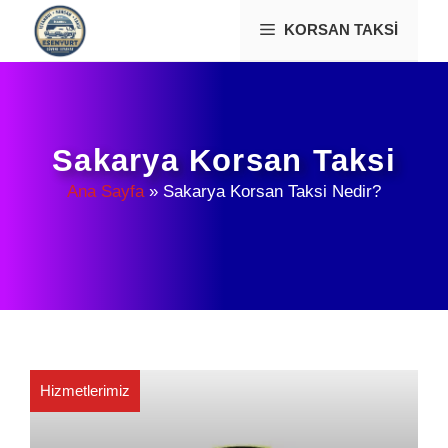
İçeriğe
KORSAN TAKSI
atla
Sakarya Korsan Taksi
Ana Sayfa
»
Sakarya Korsan Taksi Nedir?
Hizmetlerimiz