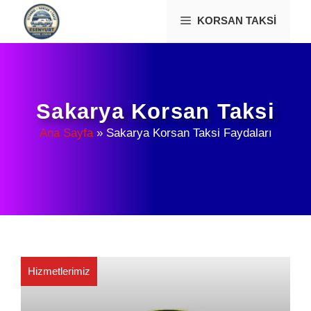
İçeriğe
KORSAN TAKSI
atla
Sakarya Korsan Taksi
Ana Sayfa
»
Sakarya Korsan Taksi Faydaları
Hizmetlerimiz