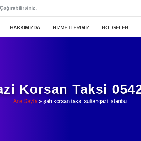
Çağırabilirsiniz.
HAKKIMIZDA
HIZMETLERIMIZ
BÖLGELER
azi Korsan Taksi 054
Ana Sayfa
»
şah korsan taksi sultangazi istanbul