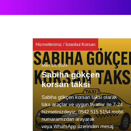
Hizmetlerimiz
/
İstanbul Korsan
Mart 13, 2024
Sabiha gökçen
korsan taksi
Sabiha gökçen korsan taksi olarak
lüks araçlar ve uygun fiyatlar ile 7-24
hizmetinizdeyiz, 0542 515 5154 mobil
numaramızdan arayarak
veya WhatsApp üzerinden mesaj