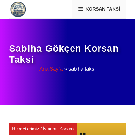
İçeriğe
KORSAN TAKSI
atla
Sabiha Gökçen Korsan
Taksi
Ana Sayfa
»
sabiha taksi
Hizmetlerimiz
/
İstanbul Korsan