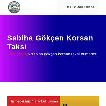
İçeriğe
KORSAN TAKSI
atla
Sabiha Gökçen Korsan
Taksi
Ana Sayfa
»
sabiha gökçen korsan taksi numarası
Hizmetlerimiz
/
İstanbul Korsan