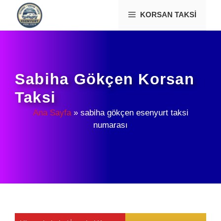
İçeriğe
KORSAN TAKSI
atla
Sabiha Gökçen Korsan
Taksi
Ana Sayfa
»
sabiha gökçen esenyurt taksi
numarası