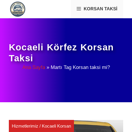
İçeriğe
KORSAN TAKSI
atla
Kocaeli Körfez Korsan
Taksi
Ana Sayfa
»
Martı Tag Korsan taksi mi?
Hizmetlerimiz
/
Kocaeli Korsan