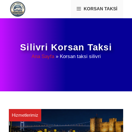
İçeriğe
KORSAN TAKSI
atla
Silivri Korsan Taksi
Ana Sayfa
»
Korsan taksi silivri
Hizmetlerimiz