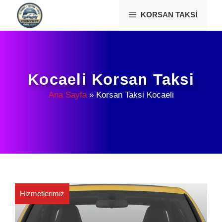
İçeriğe
KORSAN TAKSI
atla
Kocaeli Korsan Taksi
Ana Sayfa
»
Korsan Taksi Kocaeli
Hizmetlerimiz