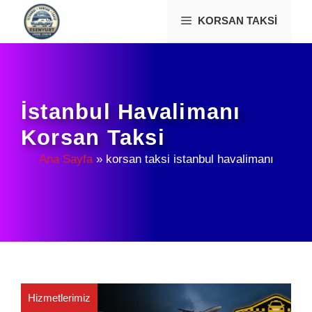
İçeriğe
KORSAN TAKSI
atla
İstanbul Havalimanı
Korsan Taksi
Ana Sayfa
»
korsan taksi istanbul havalimanı
Hizmetlerimiz