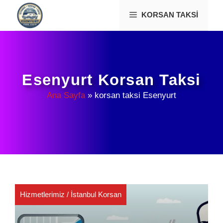
İçeriğe
KORSAN TAKSI
atla
Esenyurt Korsan Taksi
Ana Sayfa
»
korsan taksi Esenyurt
Hizmetlerimiz
/
İstanbul Korsan