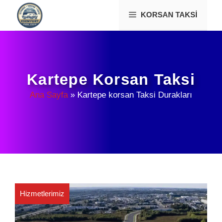
İçeriğe
KORSAN TAKSI
atla
Kartepe Korsan Taksi
Ana Sayfa
»
Kartepe korsan Taksi Durakları
Hizmetlerimiz