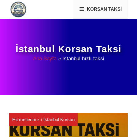
İçeriğe
KORSAN TAKSI
atla
İstanbul Korsan Taksi
Ana Sayfa
»
İstanbul hızlı taksi
Hizmetlerimiz
/
İstanbul Korsan