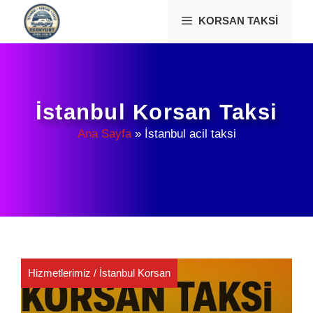
İçeriğe
KORSAN TAKSI
atla
İstanbul Korsan Taksi
Ana Sayfa
»
İstanbul acil taksi
Hizmetlerimiz
/
İstanbul Korsan