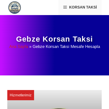
İçeriğe
KORSAN TAKSI
atla
Gebze Korsan Taksi
Ana Sayfa
»
Gebze Korsan Taksi Mesafe Hesapla
Hizmetlerimiz