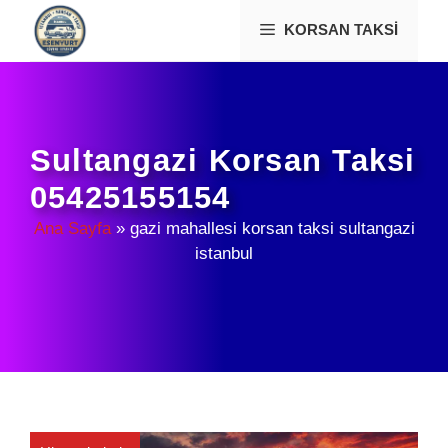
İçeriğe
KORSAN TAKSI
atla
Sultangazi Korsan Taksi
05425155154
Ana Sayfa
»
gazi mahallesi korsan taksi sultangazi
istanbul