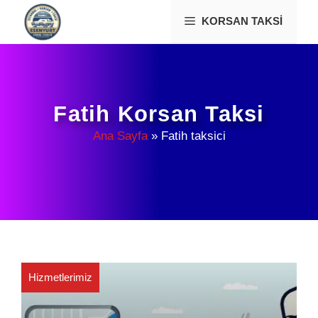
İçeriğe
KORSAN TAKSI
atla
Fatih Korsan Taksi
Ana Sayfa
»
Fatih taksici
Hizmetlerimiz