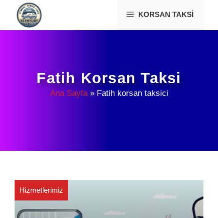
İçeriğe
KORSAN TAKSI
atla
Fatih Korsan Taksi
Ana Sayfa
»
Fatih korsan taksici
Hizmetlerimiz