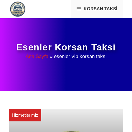
İçeriğe
KORSAN TAKSI
atla
Esenler Korsan Taksi
Ana Sayfa
»
esenler vip korsan taksi
Hizmetlerimiz