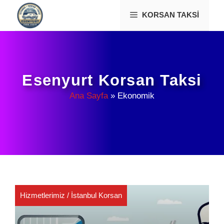
İçeriğe
KORSAN TAKSI
atla
Esenyurt Korsan Taksi
Ana Sayfa
»
Ekonomik
Hizmetlerimiz
/
İstanbul Korsan