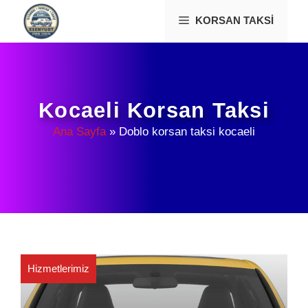
İçeriğe
KORSAN TAKSI
atla
Kocaeli Korsan Taksi
Ana Sayfa
»
Doblo korsan taksi kocaeli
Hizmetlerimiz