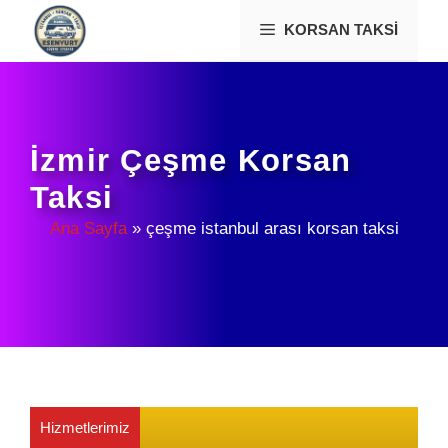
İçeriğe
KORSAN TAKSI
atla
İzmir Çeşme Korsan
Taksi
Ana Sayfa
»
çeşme istanbul arası korsan taksi
Hizmetlerimiz