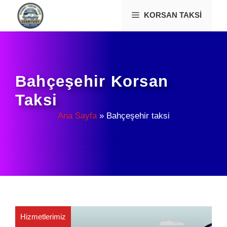
İçeriğe
KORSAN TAKSI
atla
Bahçeşehir Korsan
Taksi
Ana Sayfa
»
Bahçeşehir taksi
Hizmetlerimiz