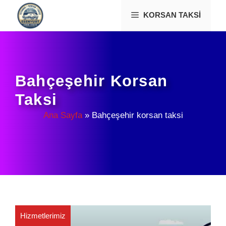
İçeriğe
KORSAN TAKSI
atla
Bahçeşehir Korsan
Taksi
Ana Sayfa
»
Bahçeşehir korsan taksi
Hizmetlerimiz