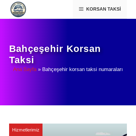
İçeriğe
KORSAN TAKSI
atla
Bahçeşehir Korsan
Taksi
Ana Sayfa
»
Bahçeşehir korsan taksi numaraları
Hizmetlerimiz