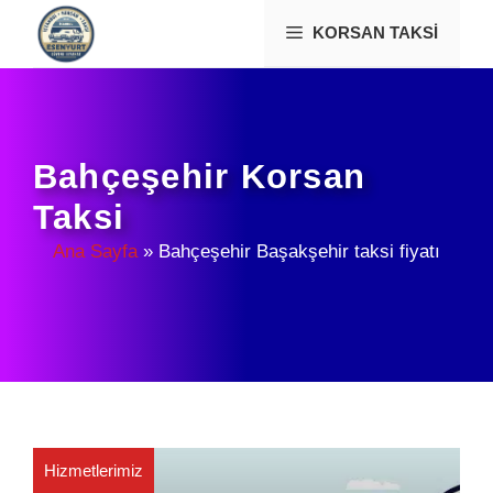
İçeriğe
KORSAN TAKSI
atla
Bahçeşehir Korsan
Taksi
Ana Sayfa
»
Bahçeşehir Başakşehir taksi fiyatı
Hizmetlerimiz