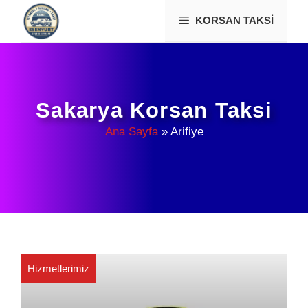
İçeriğe
KORSAN TAKSI
atla
Sakarya Korsan Taksi
Ana Sayfa
»
Arifiye
Hizmetlerimiz