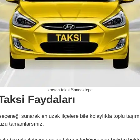
korsan taksi Sancaktepe
aksi Faydaları
 seçeneği sunarak en uzak ilçelere bile kolaylıkla toplu taşı
nuzu tamamlarsınız.
le biizmle iletişime geçip taksi istediğiniz yeri belirtip be