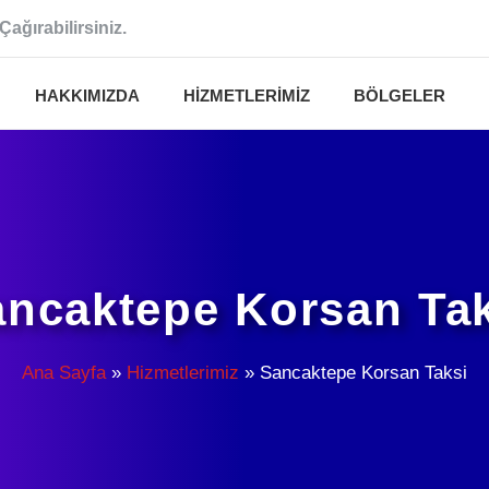
Çağırabilirsiniz.
HAKKIMIZDA
HIZMETLERIMIZ
BÖLGELER
ncaktepe Korsan Ta
Ana Sayfa
»
Hizmetlerimiz
»
Sancaktepe Korsan Taksi