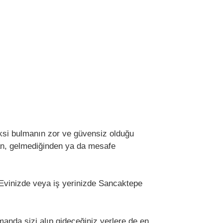
taksi bulmanın zor ve güvensiz olduğu
ndan, gelmediğinden ya da mesafe
 Evinizde veya iş yerinizde Sancaktepe
anda sizi alıp gideceğiniz yerlere de en