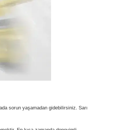
mada sorun yaşamadan gidebilirsiniz. Sarı
klemektir. En kısa zamanda deneyimli