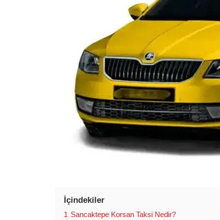
İçindekiler
1
Sancaktepe Korsan Taksi Nedir?