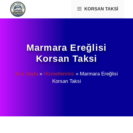
İçeriğe
KORSAN TAKSI
atla
Marmara Ereğlisi
Korsan Taksi
Ana Sayfa
»
Hizmetlerimiz
»
Marmara Ereğlisi
Korsan Taksi