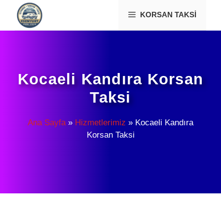
İçeriğe
KORSAN TAKSI
atla
Kocaeli Kandıra Korsan
Taksi
Ana Sayfa
»
Hizmetlerimiz
»
Kocaeli Kandıra
Korsan Taksi