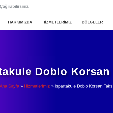
Çağırabilirsiniz.
HAKKIMIZDA
HIZMETLERIMIZ
BÖLGELER
takule Doblo Korsan
Ana Sayfa
»
Hizmetlerimiz
»
Ispartakule Doblo Korsan Taks