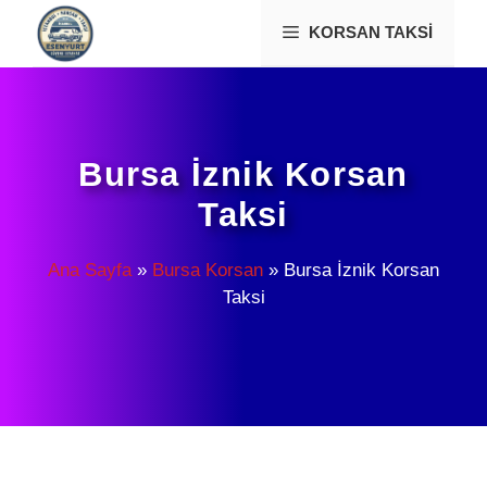
İçeriğe
KORSAN TAKSI
atla
Bursa İznik Korsan
Taksi
Ana Sayfa
»
Bursa Korsan
»
Bursa İznik Korsan
Taksi