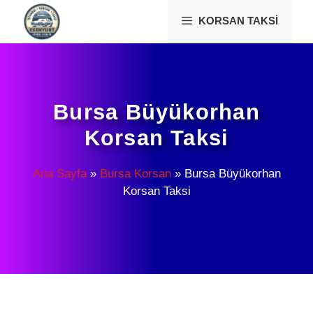
İçeriğe
KORSAN TAKSI
atla
Bursa Büyükorhan
Korsan Taksi
Ana Sayfa
»
Bursa Korsan
»
Bursa Büyükorhan
Korsan Taksi